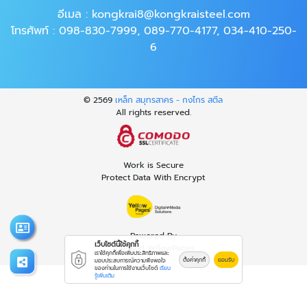
อีเมล :
kongkrai8@kongkraisteel.com
โทรศัพท์ :
098-830-7999
,
089-770-4177
,
034-410-250-
6
© 2569
เหล็ก สมุทรสาคร - กงไกร สตีล
All rights reserved.
Work is Secure
Protect Data With Encrypt
Powered By
เว็บไซต์นี้ใช้คุกกี้
Thailand YellowPages
เราใช้คุกกี้เพื่อเพิ่มประสิทธิภาพและ
ตั้งค่าคุกกี้
ยอมรับ
มอบประสบการณ์ความพึงพอใจ
ของท่านในการใช้งานเว็บไซต์
เรียน
รู้เพิ่มเติม