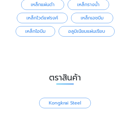
เหล็กแผ่นดำ
เหล็กรางน้ำ
เหล็กไวด์แฟรงค์
เหล็กเอชบีม
เหล็กไอบีม
อลูมิเนียมแผ่นเรียบ
ตราสินค้า
Kongkrai Steel