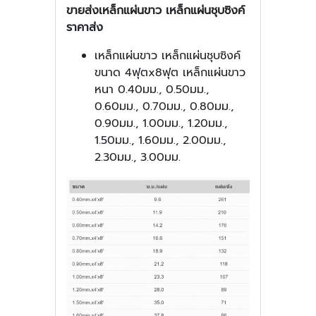
ขายส่งเหล็กแผ่นขาว เหล็กแผ่นชุบซิงค์
ราคาส่ง
เหล็กแผ่นขาว เหล็กแผ่นชุบซิงค์
ขนาด 4ฟุตx8ฟุต เหล็กแผ่นขาว
หนา 0.40มม., 0.50มม.,
0.60มม., 0.70มม., 0.80มม.,
0.90มม., 1.00มม., 1.20มม.,
1.50มม., 1.60มม., 2.00มม.,
2.30มม., 3.00มม.