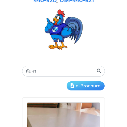
446-920
,
034-446-921
e-Brochure