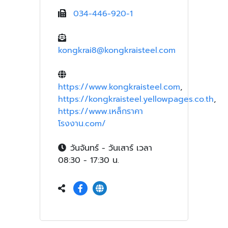
034-446-920-1
kongkrai8@kongkraisteel.com
https://www.kongkraisteel.com
,
https://kongkraisteel.yellowpages.co.th
,
https://www.เหล็กราคา
โรงงาน.com/
วันจันทร์ - วันเสาร์ เวลา
08:30 - 17:30 น.