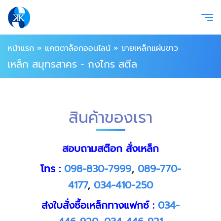
หน้าแรก
»
แคตตาล็อกออนไลน์
»
ขายเหล็กแผ่นขาว
เหล็ก สมุทรสาคร - กงไกร สตีล
สินค้าของเรา
สอบถามสต๊อก สั่งเหล็ก
โทร :
098-830-7999
,
089-770-
4177
,
034-410-250
ส่งใบสั่งซื้อเหล็กทางแฟกซ์ :
034-