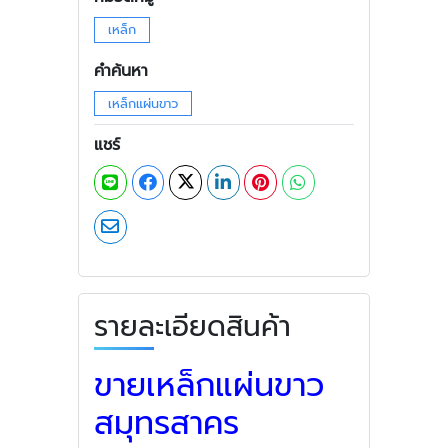
เหล็ก
คำค้นหา
เหล็กแผ่นขาว
แชร์
รายละเอียดสินค้า
ขายเหล็กแผ่นขาว
สมุทรสาคร