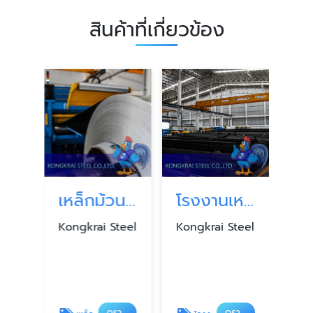
สินค้าที่เกี่ยวข้อง
ขายส่งเหล็กบีม
เหล็กม้วน ราคาโรงงาน
โรงงานเหล็ก สมุทรสาคร
teel
Kongkrai Steel
Kongkrai Steel
Kon
ดูรายละเอียด
ดูรายละเอียด
ดูรายละเอียด