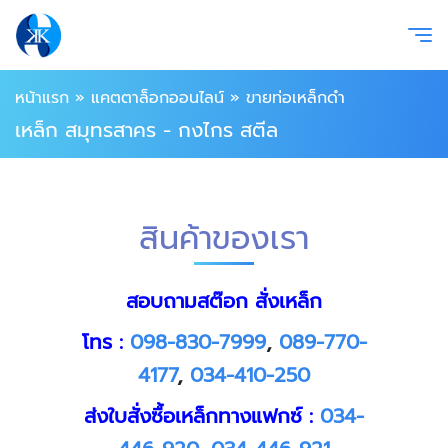
หน้าแรก
»
แคตตาล็อกออนไลน์
»
ขายท่อเหล็กดำ
เหล็ก สมุทรสาคร - กงไกร สตีล
สินค้าของเรา
สอบถามสต๊อก สั่งเหล็ก
โทร :
098-830-7999
,
089-770-
4177
,
034-410-250
ส่งใบสั่งซื้อเหล็กทางแฟกซ์ :
034-