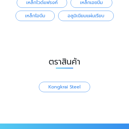
เหล็กไวด์แฟรงค์
เหล็กเอชบีม
เหล็กไอบีม
อลูมิเนียมแผ่นเรียบ
ตราสินค้า
Kongkrai Steel