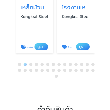
ขายส่งเหล็กบีม
เหล็กม้วน ราคาโรงงาน
โรงงานเหล็ก สมุทรสาคร
teel
Kongkrai Steel
Kongkrai Steel
Kon
ดูรายละเอียด
ดูรายละเอียด
ดูรายละเอียด
เหล็กม้วน
โรงงานเหล็ก
เห
คำค้นสินค้า