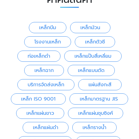
เหล็กบีม
เหล็กม้วน
โรงงานเหล็ก
เหล็กตัวซี
ท่อเหล็กดำ
เหล็กแป๊บสี่เหลี่ยม
เหล็กฉาก
เหล็กแบนตัด
บริการจัดส่งเหล็ก
แผ่นสังกะสี
เหล็ก ISO 9001
เหล็กมาตรฐาน JIS
เหล็กแผ่นขาว
เหล็กแผ่นชุบซิงค์
เหล็กแผ่นดำ
เหล็กรางน้ำ