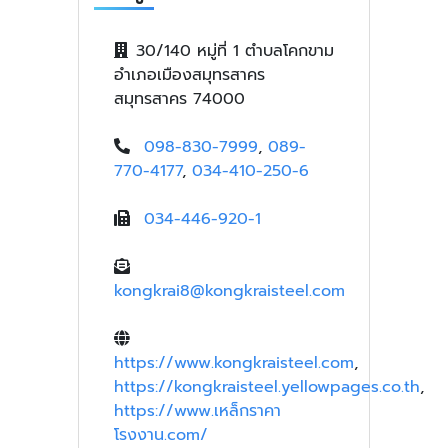
30/140 หมู่ที่ 1 ตำบลโคกขาม
อำเภอเมืองสมุทรสาคร
สมุทรสาคร 74000
098-830-7999
,
089-
770-4177
,
034-410-250-6
034-446-920-1
kongkrai8@kongkraisteel.com
https://www.kongkraisteel.com
,
https://kongkraisteel.yellowpages.co.th
,
https://www.เหล็กราคา
โรงงาน.com/